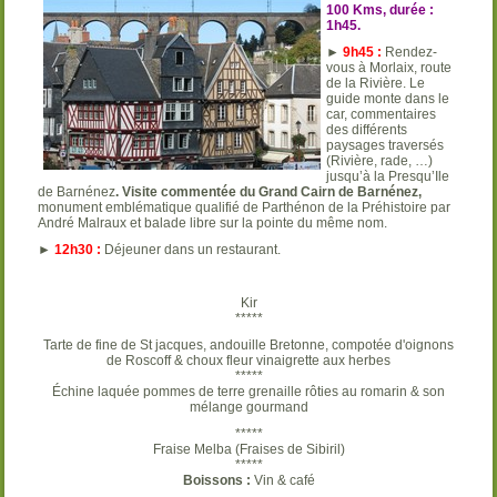
100 Kms, durée :
1h45.
►
9h45 :
Rendez-
vous à Morlaix, route
de la Rivière. Le
guide monte dans le
car, commentaires
des différents
paysages traversés
(Rivière, rade, …)
jusqu’à la Presqu’Ile
de Barnénez
.
Visite commentée du Grand Cairn de Barnénez,
monument emblématique qualifié de Parthénon de la Préhistoire par
André Malraux et balade libre sur la pointe du même nom.
►
12h30 :
Déjeuner dans un restaurant.
Kir
*****
Tarte de fine de St jacques, andouille Bretonne, compotée d'oignons
de Roscoff & choux fleur vinaigrette aux herbes
*****
Échine laquée pommes de terre grenaille rôties au romarin & son
mélange gourmand
*****
Fraise Melba (Fraises de Sibiril)
*****
Boissons :
Vin & café