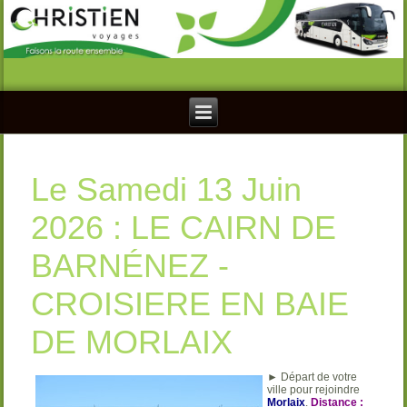
Le Samedi 13 Juin
2026 : LE CAIRN DE
BARNÉNEZ -
CROISIERE EN BAIE
DE MORLAIX
► Départ de votre
ville pour rejoindre
Morlaix
.
Distance :