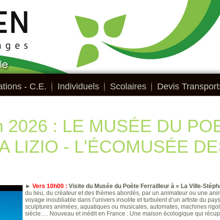
tions - C.E.
Individuels
Scolaires
Devis Transport
uin 2026 : LE MUSÉE DU PO
A LIZIO - L'ÉCOMUSÉE DE
►
Vers 10h00 :
Visite du Musée du Poète Ferrailleur à « La Ville-Stéph
du lieu, du créateur et des thèmes abordés, par un animateur ou une anim
voyage inoubliable dans l’univers insolite et turbulent d’un artiste du pays.
sculptures animées, aquatiques ou musicales, automates, machines rigolo
siècle…. Nouveau et inédit en France : Une maison écologique qui récupère 