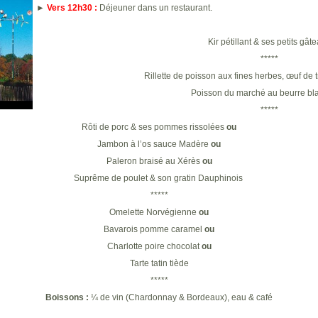
►
Vers 12h30 :
Déjeuner dans un restaurant.
Kir pétillant & ses petits gât
*****
Rillette de poisson aux fines herbes, œuf de tr
Poisson du marché au beurre bla
*****
Rôti de porc & ses pommes rissolées
ou
Jambon à l’os sauce Madère
ou
Paleron braisé au Xérès
ou
Suprême de poulet & son gratin Dauphinois
*****
Omelette Norvégienne
ou
Bavarois pomme caramel
ou
Charlotte poire chocolat
ou
Tarte tatin tiède
*****
Boissons :
¼ de vin (Chardonnay & Bordeaux), eau & café