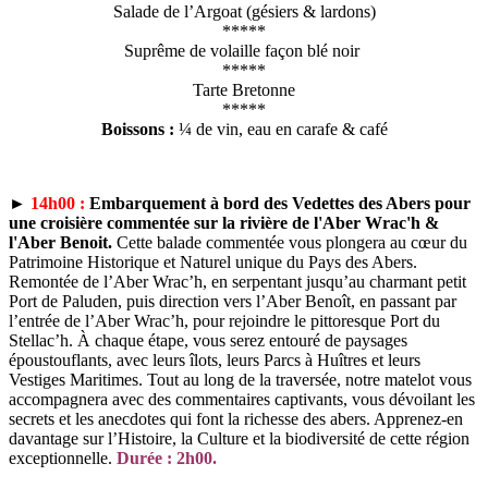
Salade de l’Argoat (gésiers & lardons)
*****
Suprême de volaille façon blé noir
*****
Tarte Bretonne
*****
Boissons :
¼ de vin, eau en carafe & café
►
14h00 :
Embarquement à bord des Vedettes des Abers pour
une croisière commentée sur la rivière de l'Aber Wrac'h
&
l'Aber Benoit.
Cette balade commentée vous plongera au cœur du
Patrimoine Historique et Naturel unique du Pays des Abers.
Remontée de l’Aber Wrac’h, en serpentant jusqu’au charmant petit
Port de Paluden, puis direction vers l’Aber Benoît, en passant par
l’entrée de l’Aber Wrac’h, pour rejoindre le pittoresque Port du
Stellac’h. À chaque étape, vous serez entouré de paysages
époustouflants, avec leurs îlots, leurs Parcs à Huîtres et leurs
Vestiges Maritimes. Tout au long de la traversée, notre matelot vous
accompagnera avec des commentaires captivants, vous dévoilant les
secrets et les anecdotes qui font la richesse des abers. Apprenez-en
davantage sur l’Histoire, la Culture et la biodiversité de cette région
exceptionnelle.
Durée : 2h00.