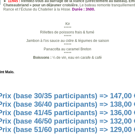
►
11h45 :
Rendez-vous au barrage de la Rance (Directement au bateau). Em
Chateaubriand » pour un déjeuner croisière.
Le bateau remonte tranquillement l
Rance et l’Écluse du Chatelier à la Hisse.
Durée : 3h00.
Kir
*****
Rillettes de poissons frais & fumé
*****
Jambon à l'os sauce au cidre & légumes de saison
*****
Panacotta au caramel Breton
*****
Boissons :
¼ de vin, eau en carafe & café
int Malo.
Prix (base 30/35 participants) => 147,00 
Prix (base 36/40 participants) => 138,00 
Prix (base 41/45 participants) => 136,00 
Prix (base 46/50 participants) => 132,00 
Prix (base 51/60 participants) => 129,00 