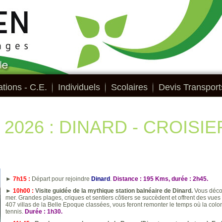
tions - C.E.
Individuels
Scolaires
Devis Transport
i 2026 : DINARD - CROISI
►
7h15 :
Départ pour rejoindre
Dinard
.
Distance : 195 Kms, durée : 2h45.
►
10h00 :
Visite guidée de la mythique station balnéaire de Dinard.
Vous décou
mer. Grandes plages, criques et sentiers côtiers se succèdent et offrent des vues
407 villas de la Belle Epoque classées, vous feront remonter le temps où la colon
tennis.
Durée : 1h30.