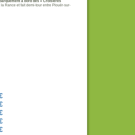
barquement à bord des « Croisières
a Rance et fait demi-tour entre Plouër-sur-
€
€
€
€
€