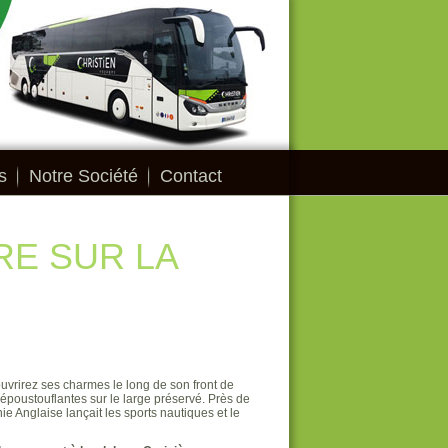
s
Notre Société
Contact
ERE SUR LA
vrirez ses charmes le long de son front de
 époustouflantes sur le large préservé. Près de
ie Anglaise lançait les sports nautiques et le