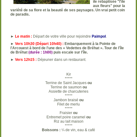
île rebaptisée "l'île
aux fleurs" pour la
variété de sa flore et la beauté de ses paysages. Un vrai petit coin
de paradis.
►
Le matin :
Départ de votre ville pour rejoindre
Paimpol
.
►
Vers 10h30 (Départ 10h40) :
Embarquement à la Pointe de
l'Arcouest à bord de l'une des « Vedettes de Bréhat ». Tour de l'île
de Bréhat
(durée : 1h00)
puis escale sur l'île.
►
Vers 12h15 :
Déjeuner dans un restaurant.
Kir
*****
Terrine de Saint Jacques
ou
Terrine de saumon
ou
Assiette de charcuteries
*****
Jambon braisé
ou
Filet de merlu
*****
Fraisier
ou
Entremet poire caramel
ou
Riz au lait maison
*****
Boissons :
¼ de vin, eau & café