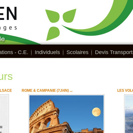
tions - C.E.
Individuels
Scolaires
Devis Transport
urs
ALSACE
ROME & CAMPANIE (7J/4N) ...
LES VOLC