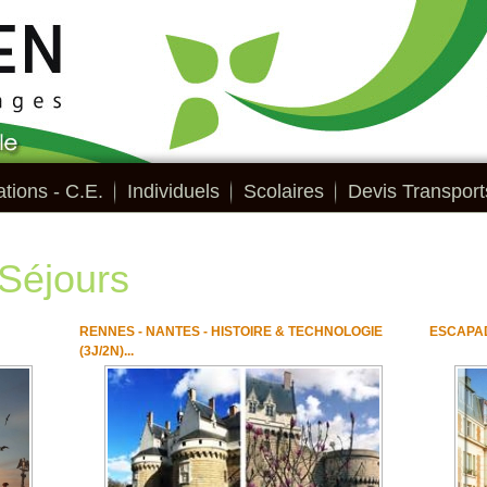
tions - C.E.
Individuels
Scolaires
Devis Transport
 Séjours
RENNES - NANTES - HISTOIRE & TECHNOLOGIE
ESCAPADE
(3J/2N)...