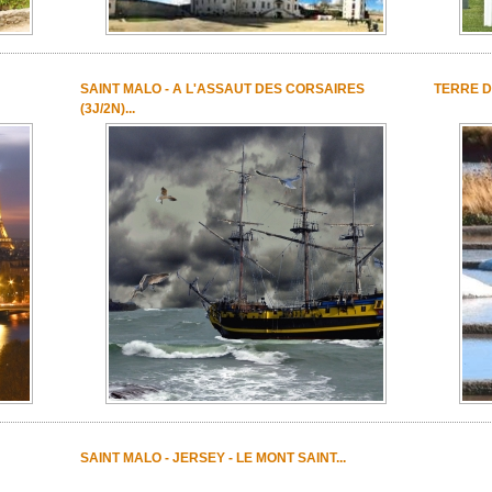
SAINT MALO - A L'ASSAUT DES CORSAIRES
TERRE DE
(3J/2N)...
SAINT MALO - JERSEY - LE MONT SAINT...