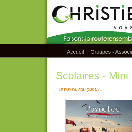
Accueil
Groupes - Associa
Scolaires - Mini
LE PUY DU FOU (2J/1N) ...