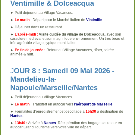
Ventimille & Dolceacqua
► Petit déjeuner au Village Vacances.
►
Le matin :
Départ pour le Marché Italien de
Vintimille
.
► Déjeuner dans un restaurant.
►
L’après-midi :
Visite guidée du village de Dolceacqua,
avec son
caractère médiéval et son magnifique environnement. Un très beau et
très agréable village, typiquement Italien.
►
En fin de journée :
Retour au Village Vacances, dîner, soirée
animée & nuit.
J
OUR 8 : Samedi 09 Mai 2026 -
Mandelieu-la-
Napoule/Marseille/Nantes
► Petit déjeuner au Village Vacances.
►
Le matin :
Transfert en autocar vers
l’aéroport de Marseille
.
► Formalités d’enregistrement et décollage à
15h30
à destination de
Nantes
.
►
13h40 :
Arrivée à
Nantes
. Récupération des bagages et retour en
autocar Grand Tourisme vers votre ville de départ.