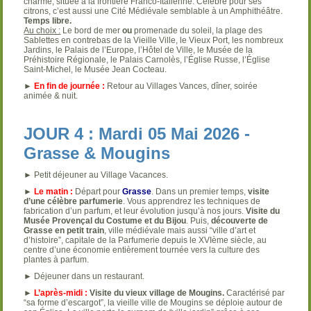
charme, située à la frontière Franco-Italienne. Célèbre pour ses
citrons, c’est aussi une Cité Médiévale semblable à un Amphithéâtre.
Temps libre.
Au choix :
Le bord de mer
ou
promenade du soleil, la plage des
Sablettes en contrebas de la Vieille Ville, le Vieux Port, les nombreux
Jardins, le Palais de l’Europe, l’Hôtel de Ville, le Musée de la
Préhistoire Régionale, le Palais Carnolès, l’Église Russe, l’Église
Saint-Michel, le Musée Jean Cocteau.
►
En fin de journée :
Retour au Villages Vances, dîner, soirée
animée & nuit.
JOUR 4 : Mardi 05 Mai 2026 -
Grasse & Mougins
► Petit déjeuner au Village Vacances.
►
Le matin :
Départ pour
Grasse
. Dans un premier temps,
visite
d’une célèbre parfumerie
. Vous apprendrez les techniques de
fabrication d’un parfum, et leur évolution jusqu’à nos jours.
Visite du
Musée Provençal du Costume et du Bijou
. Puis,
découverte de
Grasse en petit train
, ville médiévale mais aussi “ville d’art et
d’histoire”, capitale de la Parfumerie depuis le XVIème siècle, au
centre d’une économie entièrement tournée vers la culture des
plantes à parfum.
► Déjeuner dans un restaurant.
►
L’après-midi :
Visite du vieux village de Mougins.
Caractérisé par
“sa forme d’escargot”, la vieille ville de Mougins se déploie autour de