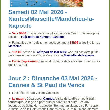
Samedi 02 Mai 2026 -
Nantes/Marseille/Mandelieu-la-
Napoule
►
Vers 9h00 :
Départ de votre ville en autocar Grand Tourisme pour
rejoindre
l’aéroport de Nantes Atlantique
.
► Formalités d’enregistrement et décollage à
14h05
à destination de
Marseille
.
►
15h30 :
Arrivée à
l’aéroport de Marseille
. Accueil par votre guide
puis transfert vers le Village Vacances de
Mandelieu-la-Napoule
.
►
En fin d’après-midi :
Installation, verre de bienvenue, dîner, soirée
animée & nuit.
Jour 2 : Dimanche 03 Mai 2026 -
Cannes & St Paul de Vence
► Petit déjeuner au Village Vacances.
►
Le matin :
Départ pour
Cannes
.
Visite de la ville en petit train
touristique.
Village de pêcheurs pendant l’Antiquité, liée aux
légendes de Saint-Honorat et de l’Homme au Masque de Fer, station
climatique de la Côte d’Azur, Cannes est aujourd’hui mondialement