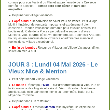
connue pour son Festival du Film et sa promenade de la Croisette
bordée de palaces …
Temps libre pour flâner et faire des
emplettes.
► Déjeuner au Village Vacances.
►
L’après-midi :
Découverte de Saint Paul de Vence.
Petit village
blotti à l’intérieur de remparts imposants et extrêmement bien
conservés. Rendez-vous incontournable pour tous les artistes, les
boulistes du Café de la Place y perpétuent le souvenir d’Yves
Montand. Vous pourrez découvrir de nombreuses galeries d’Arts, des
boutiques aux senteurs de la Provence et admirer les maison et
ruelles de ce village exceptionnel.
►
En fin de journée :
Retour au Villages au Village Vacances, dîner,
soirée animée & nuit.
JOUR 3 : Lundi 04 Mai 2026 - Le
Vieux Nice & Menton
► Petit déjeuner au Village Vacances.
►
Le matin :
Départ pour
Nice
. T
our d’orientation de la ville.
Vue de
la Promenade des Anglais et visite du Vieux Nice dont la richesse
architecturale et le patrimoine mérite sa renommée. Trajet par la
Moyenne Corniche.
► Déjeuner dans un restaurant.
►
L’après-midi :
Direction
Menton
, ville mystérieuse et pleine de