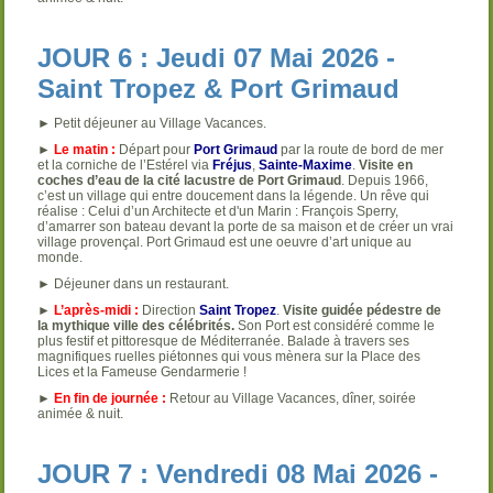
JOUR 6 : Jeudi 07 Mai 2026 -
Saint Tropez & Port Grimaud
► Petit déjeuner au Village Vacances.
►
Le matin :
Départ pour
Port Grimaud
par la route de bord de mer
et la corniche de l’Estérel via
Fréjus
,
Sainte-Maxim
e
.
Visite en
coches d’eau de la cité lacustre de Port Grimaud
. Depuis 1966,
c’est un village qui entre doucement dans la légende. Un rêve qui
réalise : Celui d’un Architecte et d'un Marin : François Sperry,
d’amarrer son bateau devant la porte de sa maison et de créer un vrai
village provençal. Port Grimaud est une oeuvre d’art unique au
monde.
► Déjeuner dans un restaurant.
►
L’après-midi :
Direction
Saint Tropez
.
Visite guidée pédestre de
la mythique ville des célébrités.
Son Port est considéré comme le
plus festif et pittoresque de Méditerranée. Balade à travers ses
magnifiques ruelles piétonnes qui vous mènera sur la Place des
Lices et la Fameuse Gendarmerie !
►
En fin de journée :
Retour au Village Vacances, dîner, soirée
animée & nuit.
JOUR 7 : Vendredi 08 Mai 2026 -