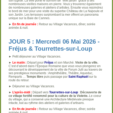
son Église. La ville porte le surnom de “ville jardin” grâce à ses
nombreuses vieilles maisons en pierre. Vous y trouverez également
de nombreuses galeries et ateliers d’artistes. Ensuite vous rejoindrez
le bord de mer pour une visite du superbe Château de La Napoule et
son Jardin. Les terrasses surplombant la mer offrent un panorama
unique sur la Baie de Cannes.
►
En fin de journée :
Retour au Village Vacances, dîner, soirée
animée & nuit.
JOUR 5 : Mercredi 06 Mai 2026 -
Fréjus & Tourrettes-sur-Loup
► Petit déjeuner au Village Vacances.
►
Le matin :
Départ pour
Fréjus
et son Marché.
Visite de la ville.
C’est d’abord dans l’Époque Romaine que vous vous plongerez en
découvrant le développement de la ville de Forum Julli au travers de
ses prestigieux monuments : Amphithéâtre, Théâtre, Aqueduc,
Remparts …
Temps libre
puis passage par
Saint Raphaël
sur la
route du retour.
► Déjeuner au Village Vacances.
►
L’après-midi :
Départ vers
Tourrettes-sur-Loup
:
Découverte de
ce village fortifié renommé pour la culture de la Violette.
Le coeur
du village, qui a conservé une Architecture Médiévale presque
intacte, bat au rythme des ateliers et galeries d’artisans.
►
En fin de journée :
Retour au Village Vacances, dîner, soirée
animée & nuit.