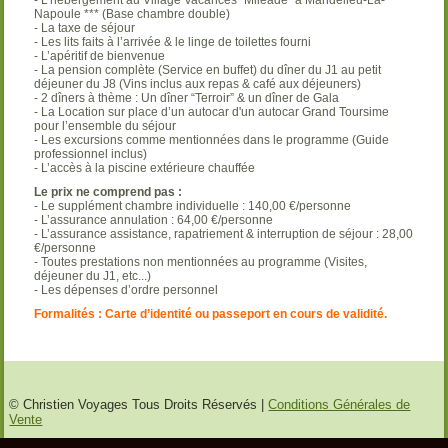
- L’hébergement au Village Vacances “Miléade” à Mandelieu-La-
Napoule *** (Base chambre double)
- La taxe de séjour
- Les lits faits à l’arrivée & le linge de toilettes fourni
- L’apéritif de bienvenue
- La pension complète (Service en buffet) du dîner du J1 au petit
déjeuner du J8 (Vins inclus aux repas & café aux déjeuners)
- 2 dîners à thème : Un dîner “Terroir” & un dîner de Gala
- La Location sur place d’un autocar d'un autocar Grand Toursime
pour l’ensemble du séjour
- Les excursions comme mentionnées dans le programme (Guide
professionnel inclus)
- L’accès à la piscine extérieure chauffée
Le prix ne comprend pas :
- Le supplément chambre individuelle : 140,00 €/personne
- L’assurance annulation : 64,00 €/personne
- L’assurance assistance, rapatriement & interruption de séjour : 28,00
€/personne
- Toutes prestations non mentionnées au programme (Visites,
déjeuner du J1, etc...)
- Les dépenses d’ordre personnel
Formalités : Carte d’identité ou passeport en cours de validité.
© Christien Voyages Tous Droits Réservés |
Conditions Générales de
Vente