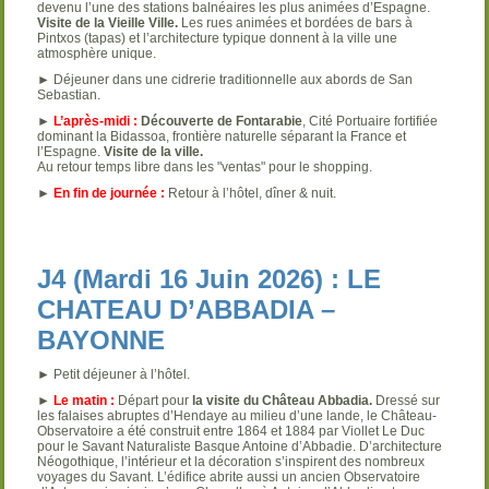
devenu l’une des stations balnéaires les plus animées d’Espagne.
Visite de la Vieille Ville.
Les rues animées et bordées de bars à
Pintxos (tapas) et l’architecture typique donnent à la ville une
atmosphère unique.
► Déjeuner dans une cidrerie traditionnelle aux abords de San
Sebastian.
►
L’après-midi :
Découverte de Fontarabie
, Cité Portuaire fortifiée
dominant la Bidassoa, frontière naturelle séparant la France et
l’Espagne.
Visite de la ville.
Au retour temps libre dans les "ventas" pour le shopping.
►
En fin de journée :
Retour à l’hôtel, dîner & nuit.
J4 (Mardi 16 Juin 2026) : LE
CHATEAU D’ABBADIA –
BAYONNE
► Petit déjeuner à l’hôtel.
►
Le matin :
Départ pour
la visite du Château Abbadia.
Dressé sur
les falaises abruptes d’Hendaye au milieu d’une lande, le Château-
Observatoire a été construit entre 1864 et 1884 par Viollet Le Duc
pour le Savant Naturaliste Basque Antoine d’Abbadie. D’architecture
Néogothique, l’intérieur et la décoration s’inspirent des nombreux
voyages du Savant. L’édifice abrite aussi un ancien Observatoire