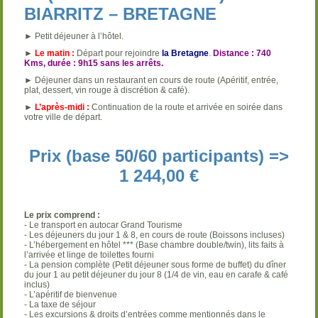
BIARRITZ – BRETAGNE
► Petit déjeuner à l’hôtel.
►
Le matin :
Départ pour rejoindre
la Bretagne
.
Distance : 740
Kms, durée : 9h15 sans les arrêts.
► Déjeuner dans un restaurant en cours de route (Apéritif, entrée,
plat, dessert, vin rouge à discrétion & café).
►
L’après-midi :
Continuation de la route et arrivée en soirée dans
votre ville de départ.
Prix (base 50/60 participants) =>
1 244,00 €
Le prix comprend :
- Le transport en autocar Grand Tourisme
- Les déjeuners du jour 1 & 8, en cours de route (Boissons incluses)
- L’hébergement en hôtel *** (Base chambre double/twin), lits faits à
l’arrivée et linge de toilettes fourni
- La pension complète (Petit déjeuner sous forme de buffet) du dîner
du jour 1 au petit déjeuner du jour 8 (1/4 de vin, eau en carafe & café
inclus)
- L’apéritif de bienvenue
- La taxe de séjour
- Les excursions & droits d’entrées comme mentionnés dans le