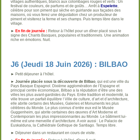
villages authentiques, blancs aux colombages rouges et verts : Un
festival de couleurs, de parfums et de goûts… Arrêt à
Espelette
,
célèbre pour son piment qui sèche en guirlande aux façades des
maisons, où vous ferez une dégustation chez un producteur de
piment et visiterez la ferme et ses champs. Puis temps libre dans le
village.
►
En fin de journée :
Retour à l’hôtel pour un dîner placé sous le
signe des Chants Basques, populaires et traditionnels. Une animation
riche en émotions. Nuit.
J6 (Jeudi 18 Juin 2026) : BILBAO
► Petit déjeuner à l’hôtel.
►
Journée placée sous la découverte de Bilbao
, qui est une ville du
Pays Basque Espagnol. Dixième agglomération de l’Espagne et
principal centre économique, Bilbao a la réputation d’être une des
villes les plus avant-gardistes du Pays. Entre tradition et modernité, la
ville trouve un parfait équilibre ! Ville de culture, d’art et d’architecture,
elle abrite certains des Musées, Galeries et Monuments les plus
célèbres du Monde. Le plus connus d’entre eux est le Musée
Guggenheim, qui abrite certaines des œuvres d’Art Moderne et
Contemporain les plus impressionnantes au Monde. Le bâtiment lui-
même est une merveille d’architecture. A voir aussi : Le Palacio de
Euskalduna, la Cathédrale Gothique de Santiago. Temps libre.
► Déjeuner dans un restaurant en cours de visite.