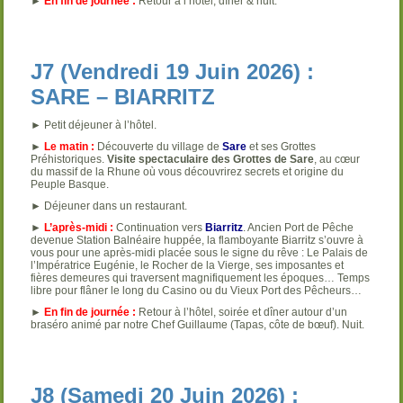
►
En fin de journée :
Retour à l’hôtel, dîner & nuit.
J7 (Vendredi 19 Juin 2026) :
SARE – BIARRITZ
► Petit déjeuner à l’hôtel.
►
Le matin :
Découverte du village de
Sare
et ses Grottes
Préhistoriques.
Visite spectaculaire des Grottes de Sare
, au cœur
du massif de la Rhune où vous découvrirez secrets et origine du
Peuple Basque.
► Déjeuner dans un restaurant.
►
L’après-midi :
Continuation vers
Biarritz
. Ancien Port de Pêche
devenue Station Balnéaire huppée, la flamboyante Biarritz s’ouvre à
vous pour une après-midi placée sous le signe du rêve : Le Palais de
l’Impératrice Eugénie, le Rocher de la Vierge, ses imposantes et
fières demeures qui traversent magnifiquement les époques… Temps
libre pour flâner le long du Casino ou du Vieux Port des Pêcheurs…
►
En fin de journée :
Retour à l’hôtel, soirée et dîner autour d’un
braséro animé par notre Chef Guillaume (Tapas, côte de bœuf). Nuit.
J8 (Samedi 20 Juin 2026) :