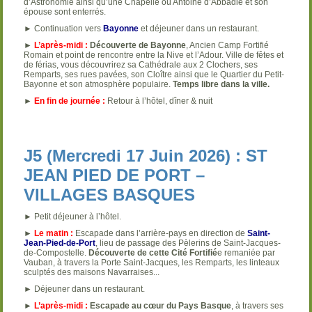
d’Astronomie ainsi qu’une Chapelle où Antoine d’Abbadie et son
épouse sont enterrés.
► Continuation vers
Bayonne
et déjeuner dans un restaurant.
►
L’après-midi :
Découverte de Bayonne
, Ancien Camp Fortifié
Romain et point de rencontre entre la Nive et l’Adour. Ville de fêtes et
de férias, vous découvrirez sa Cathédrale aux 2 Clochers, ses
Remparts, ses rues pavées, son Cloître ainsi que le Quartier du Petit-
Bayonne et son atmosphère populaire.
Temps libre dans la ville.
►
En fin de journée :
Retour à l’hôtel, dîner & nuit
J5 (Mercredi 17 Juin 2026) : ST
JEAN PIED DE PORT –
VILLAGES BASQUES
► Petit déjeuner à l’hôtel.
►
Le matin :
Escapade dans l’arrière-pays en direction de
Saint-
Jean-Pied-de-Port
, lieu de passage des Pèlerins de Saint-Jacques-
de-Compostelle.
Découverte de cette Cité Fortifié
e remaniée par
Vauban, à travers la Porte Saint-Jacques, les Remparts, les linteaux
sculptés des maisons Navarraises...
► Déjeuner dans un restaurant.
►
L’après-midi :
Escapade au cœur du Pays Basque
, à travers ses