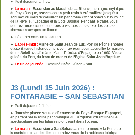
► Petit déjeuner à l’hôtel.
►
Le matin :
Excursion au Massif de La Rhune
, montagne mythique
du Pays Basque,
ascension en petit train à crémaillère jusqu’au
somme
t où vous découvrirez un panorama exceptionnel sur la vallée
de la Nivelle, l’Espagne et la Côte Basque. Pendant le trajet, vous
pourrez apprécier de superbes paysages et observer les pottoks,
chevaux sauvages en liberté.
► Déjeuner dans un restaurant.
►
L’après-midi :
Visite de Saint Jean de Luz
, Port de Pêche Thonier
et cité Basque historiquement connue pour avoir accueillie le mariage
du roi Soleil avec l’Infante Marie Thérèse d’Espagne en 1660.
Visite
guidée du Port, du front de mer et de l’Église Saint Jean Baptiste.
►
En fin de journée :
Retour à l’hôtel, dîner & nuit.
J3 (Lundi 15 Juin 2026) :
FONTARABIE – SAN SEBASTIAN
► Petit déjeuner à l’hôtel.
►
Journée placée sous la découverte du Pays-Basque Espagnol
,
en partant par la route panoramique du Jaïzquibel offrant une vue
spectaculaire sur les falaises plongeant dans l’océan.
►
Le matin :
Excursion à San Sebastian
surnommée « la Perle de
la cantabrie », ancien lieu de rendez-vous de la noblesse Ibérique,